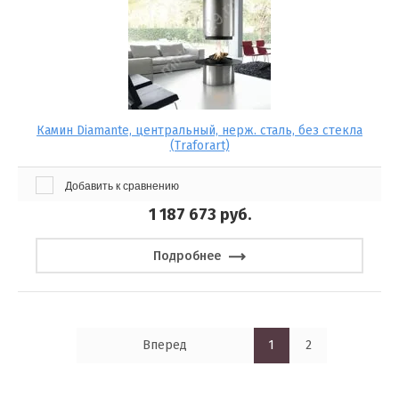
Камин Diamante, центральный, нерж. сталь, без стекла
(Traforart)
Добавить к сравнению
1 187 673
руб.
Подробнее
Вперед
1
2