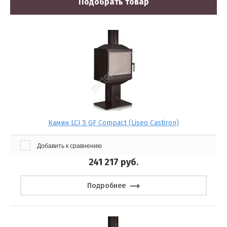
Подобрать товар
для дома
укруглым
Камин LCI 5 GF Compact (Liseo Castiron)
Добавить к сравнению
241 217
руб.
Подробнее
ки