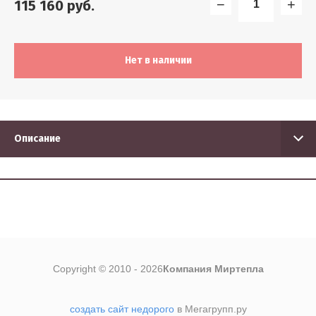
−
+
115 160
руб.
5
Найти
Нет в наличии
Описание
Copyright © 2010 - 2026
Компания Миртепла
создать сайт недорого
в Мегагрупп.ру