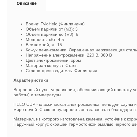
Описание
Бренд: TyloHelo (Финляндия)
Объем парилки от (м3): 3
Объем парилки до (м3): 6
Мощность, кВт: 4.5
Вес камней, кг: 15
Кожух печи-каменки: Окрашенная нержавеющая сталь
Напряжение электрокаменки: 220 В, 380 В
Цвет электрокаменки: хром
Материал корпуса: Сталь
Страна-производитель: Финляндия
Характеристики
Встроенный пульт управления, обеспечивающий простоту уст
работы) и температуры.
HELO CUP - классическая электрокаменка, печь для сауны 
мире печей. Свою популярность она завоевала благодаря в
Материал, из которого изготовлена каменка, устойчив к корр
Наружный корпус окрашен термостойкой эмалью черного цвет